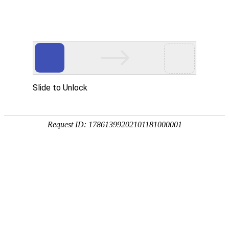
首 页
关于我们
新闻中心
|
|
当前位置：
中机精冲科技（福建）有限公司
>>网站首页
新闻动态
更多...
公司简介