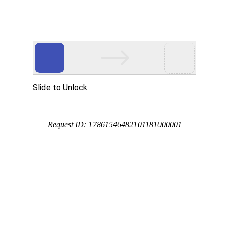
首 页
关于我们
新闻中心
|
|
当前位置：
网站首页
>
新闻中心
>
公司新闻
新闻中心
公司新闻