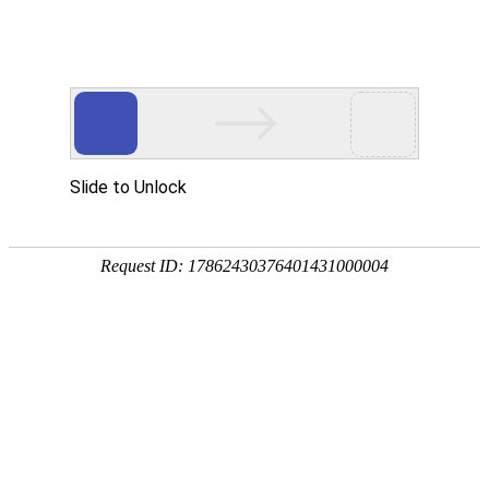
首 页
关于我们
新闻中心
|
|
当前位置：
中机精冲科技（福建）有限公司
>>网站首页
新闻动态
更多...
公司简介